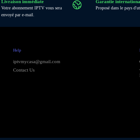
Livraison immédiate
Garantie internationa
Votre abonnement IPTV vous sera
Proposé dans le pays d'ut
envoyé par e-mail.
Help
iptvmycasa@gmail.com
Contact Us