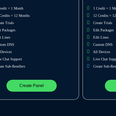
redit = 1 Month
1 Credit = 1 M
Credits = 12 Months
12 Credits = 1
ate Trials
Create Trials
t Packages
Edit Packages
t Lines
Edit Lines
stom DNS
Custom DNS
 Devices
All Devices
e Chat Support
Live Chat Supp
ate Sub-Resellers
Create Sub-Rese
Create Panel