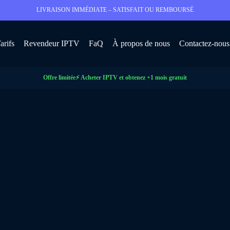
LIVRAISON IMMÉDIATE – SATISFAIT OU REMBOURSÉ
arifs
Revendeur IPTV
FaQ
À propos de nous
Contactez-nous
Offre limitée
⚡ Acheter IPTV et obtenez +1 mois gratuit