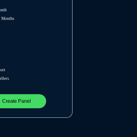
onth
2 Months
ort
llers
Create Panel