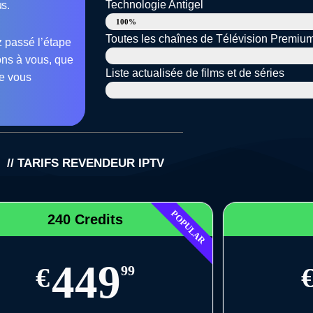
Technologie Antigel
us.
Système Antigel
100%
Toutes les chaînes de Télévision Premiu
z passé l’étape
+23 000 chaînes de télévision en direct
ions à vous, que
Liste actualisée de films et de séries
ue vous
+140 000 Films et séries
// TARIFS REVENDEUR IPTV
POPULAR
240 Credits
449
€
99