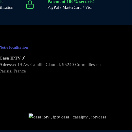
le
Paiement 100% sécurisé
ilisation
PayPal / MasterCard / Visa
Notre localisation
Casa IPTV ⚡
Adresse:
19 Av. Camille Claudel, 95240 Cormeilles-en-
Parisis, France