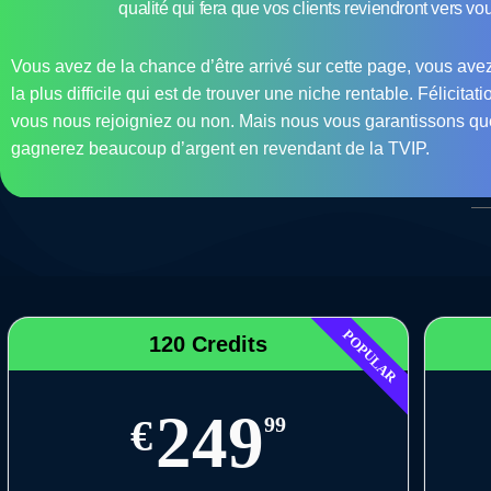
qualité qui fera que vos clients reviendront vers vo
Vous avez de la chance d’être arrivé sur cette page, vous ave
la plus difficile qui est de trouver une niche rentable. Félicitat
vous nous rejoigniez ou non. Mais nous vous garantissons q
gagnerez beaucoup d’argent en revendant de la TVIP.
POPULAR
120 Credits
249
€
99