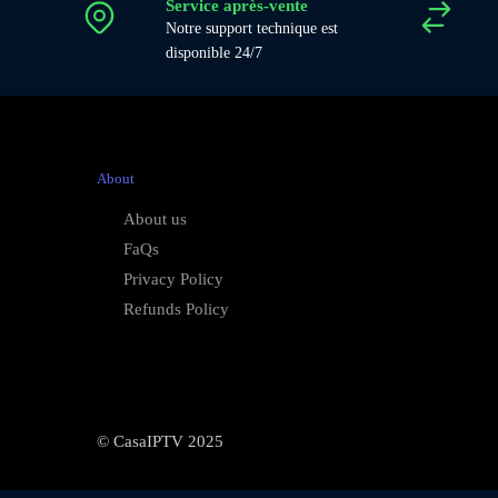
Service après-vente
Notre support technique est
disponible 24/7
About
About us
FaQs
Privacy Policy
Refunds Policy
© CasaIPTV 2025