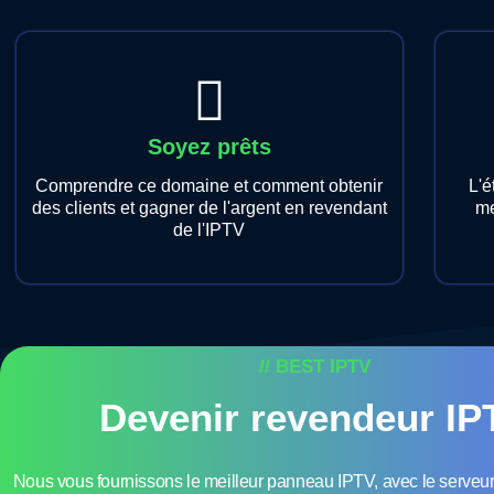
Soyez prêts
Comprendre ce domaine et comment obtenir
L'é
des clients et gagner de l'argent en revendant
me
de l'IPTV
// BEST IPTV
Devenir revendeur IP
Nous vous fournissons le meilleur panneau IPTV, avec le serveur