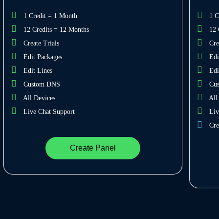
1 Credit = 1 Month
1 C
12 Credits = 12 Months
12 
Create Trials
Cre
Edit Packages
Edi
Edit Lines
Edi
Custom DNS
Cu
All Devices
All
Live Chat Support
Liv
Cre
Create Panel