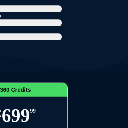
m
360 Credits
699
€
99